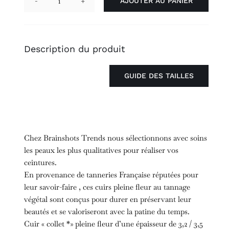
AJOUTER AU PANIER
quantité
de
Baigura
CL
Description du produit
GUIDE DES TAILLES
Chez Brainshots Trends nous sélectionnons avec soins
les peaux les plus qualitatives pour réaliser vos
ceintures.
En provenance de tanneries Française réputées pour
leur savoir-faire , ces cuirs pleine fleur au tannage
végétal sont conçus pour durer en préservant leur
beautés et se valoriseront avec la patine du temps.
Cuir « collet *» pleine fleur d’une épaisseur de 3,2 / 3,5