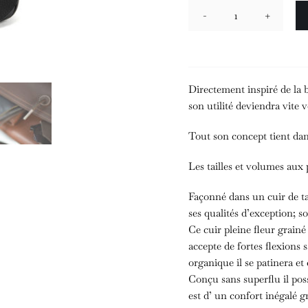
quantité
de
Hardy
M
Directement inspiré de la b
son utilité deviendra vite 
Tout son concept tient dans
Les tailles et volumes aux 
Façonné dans un cuir de ta
ses qualités d’exception; 
Ce cuir pleine fleur grainé
accepte de fortes flexions 
organique il se patinera et
Conçu sans superflu il pos
est d’ un confort inégalé g