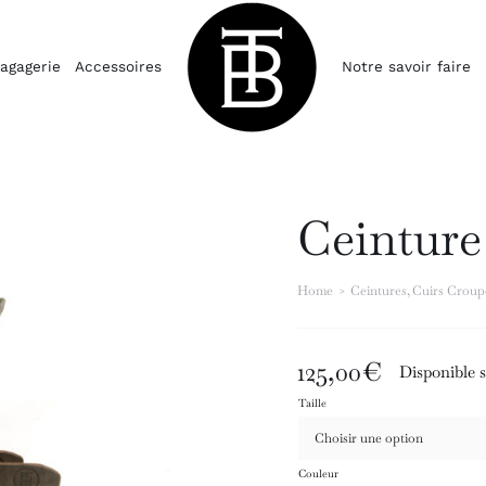
agagerie
Accessoires
Notre savoir faire
Ceintur
Home
Ceintures
Cuirs Crou
125,00
€
Disponible
Taille
Couleur