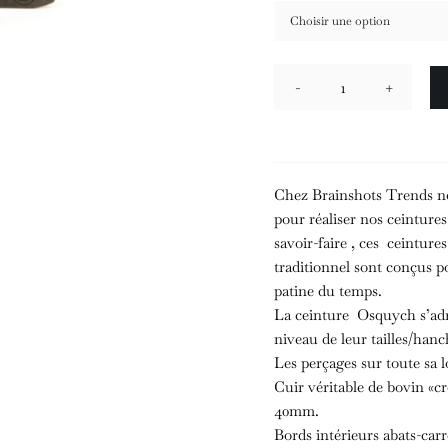
quantité
de
Ceinture
Osquych
Chez Brainshots Trends nou
pour réaliser nos ceinture
savoir-faire , ces ceinture
traditionnel sont conçus p
patine du temps.
La ceinture Osquych s’adr
niveau de leur tailles/hanc
Les perçages sur toute sa 
Cuir véritable de bovin «c
40mm.
Bords intérieurs abats-carr