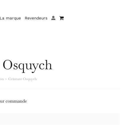
La marque
Revendeurs
e Osquych
pon
Ceinture Osquych
 sur commande
