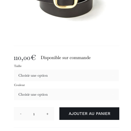
110,00
€
Disponible sur commande
Taille

Couleur

AJOUTER AU PANIER
quantité
de
Ursuya